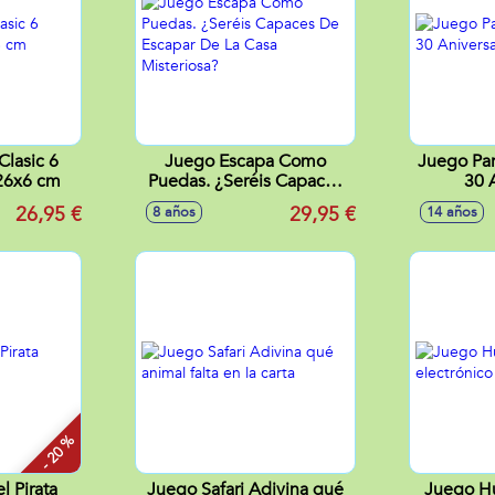
lasic 6
Juego Escapa Como
Juego Par
26x6 cm
Puedas. ¿Seréis Capaces
30 
De Escapar De La Casa
26,95 €
29,95 €
8 años
14 años
Misteriosa?
- 20 %
l Pirata
Juego Safari Adivina qué
Juego Hu