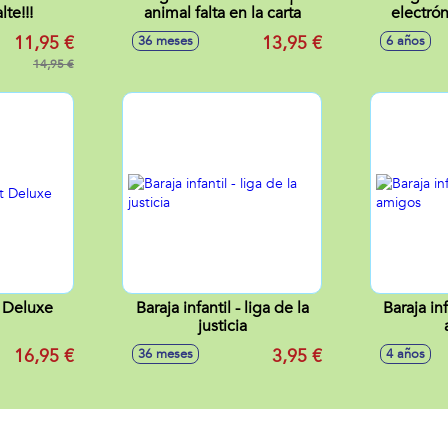
lte!!!
animal falta en la carta
electró
11,95 €
13,95 €
36 meses
6 años
14,95 €
t Deluxe
Baraja infantil - liga de la
Baraja in
justicia
16,95 €
3,95 €
36 meses
4 años