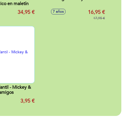
nico en maletín
34,95 €
16,95 €
7 años
17,95 €
fantil - Mickey &
amigos
3,95 €