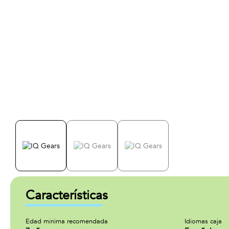
Características
Edad minima recomendada
Idiomas caja