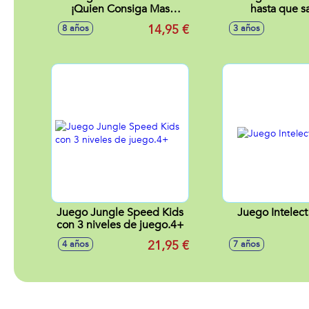
¡Quien Consiga Mas
hasta que sa
Cartas Gana!
14,95 €
8 años
3 años
Juego Jungle Speed Kids
Juego Intelec
con 3 niveles de juego.4+
21,95 €
4 años
7 años