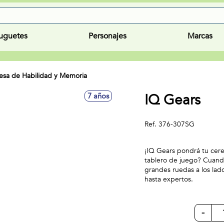
uguetes
Personajes
Marcas
sa de Habilidad y Memoria
IQ Gears
7 años
Ref.
376-307SG
¡IQ Gears pondrá tu cere
tablero de juego? Cuando
grandes ruedas a los lado
hasta expertos.
-