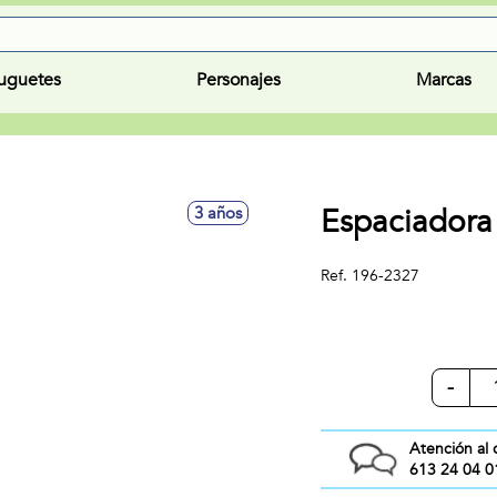
uguetes
Personajes
Marcas
Espaciador
3 años
Ref.
196-2327
-
Atención al 
613 24 04 0