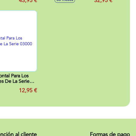
43,95 €
32,95 €
ontal Para Los
es De La Serie
03000
12,95 €
nción al cliente
Formas de pago