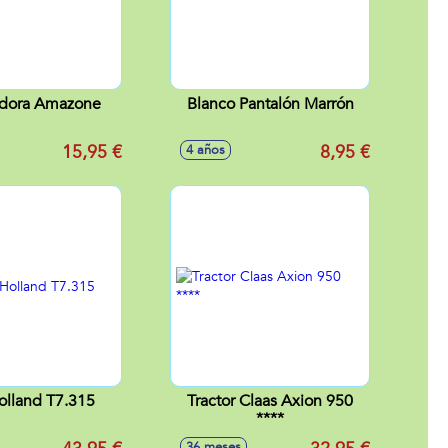
dora Amazone
Blanco Pantalón Marrón
15,95 €
8,95 €
4 años
lland T7.315
Tractor Claas Axion 950
****
36 meses