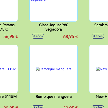
 Patatas
Claas Jaguar 980
Sembra
75 C
Segadora
56,95 €
68,95 €
3 años
3 años
ere 5115M
Remolque manguera
New Ho
3 años
3 años