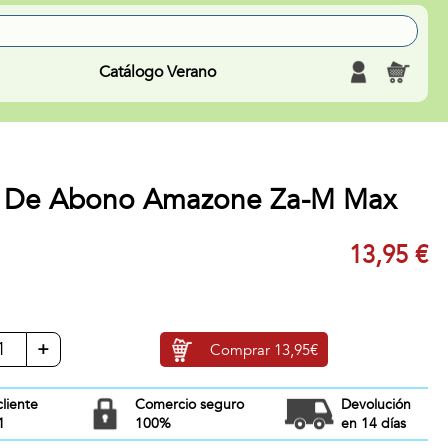
Catálogo Verano
a De Abono Amazone Za-M Max
13,95 €
+
Comprar
13,95€
cliente
Comercio seguro
Devolución
1
100%
en 14 días