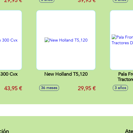
29,95 €
39,95 €
 300 Cvx
New Holland T5,120
Pala Fr
Tractor
43,95 €
29,95 €
36 meses
3 años
ción
Ate