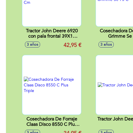
Tractor John Deere 6920
Cosechadora De
con pala frontal 39X16
Grimme Se 
X17 Cm
42,95 €
3 años
3 años
Cosechadora De Forraje
Tractor John De
Claas Disco 8550 C Plus
Triple
3 años
3 años