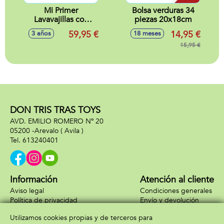
Mi Primer
Bolsa verduras 34
Lavavajillas con
piezas 20x18cm
luces led y sonidos.
59,95 €
14,95 €
3 años
18 meses
Incluye accesorios.
caja
15,95 €
39.4x39x4x20.4 cm
DON TRIS TRAS TOYS
AVD. EMILIO ROMERO Nº 20
05200 -
Arevalo
( Avila )
613240401
Información
Atención al cliente
Aviso legal
Condiciones generales
Política de privacidad
Envío y devolución
Política de cookies
Contacto
Utilizamos cookies propias y de terceros para
Formas de pago