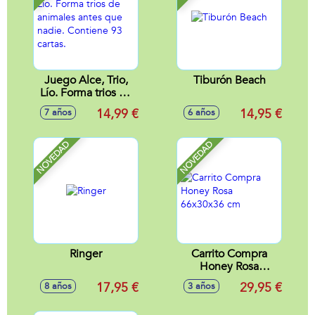
Juego Alce, Trio,
Tiburón Beach
Lío. Forma trios de
animales antes que
14,99 €
14,95 €
7 años
6 años
nadie. Contiene 93
cartas.
NOVEDAD
NOVEDAD
Ringer
Carrito Compra
Honey Rosa
66x30x36 cm
17,95 €
29,95 €
8 años
3 años