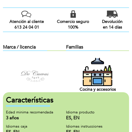
Atención al cliente
Comercio seguro
Devolución
613 24 04 01
100%
en 14 días
Marca / licencia
Familias
Cocina y accesorios
Características
Edad minima recomendada
Idioma producto
3 años
ES, EN
Idiomas caja
Idiomas instrucciones