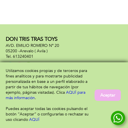
DON TRIS TRAS TOYS
AVD. EMILIO ROMERO Nº 20
05200 -
Arevalo
( Avila )
613240401
Utilizamos cookies propias y de terceros para
fines analíticos y para mostrarte publicidad
Información
Atención al cliente
personalizada en base a un perfil elaborado a
Aviso legal
Condiciones generales
partir de tus hábitos de navegación (por
Política de privacidad
Envío y devolución
ejemplo, páginas visitadas). Clica
AQUÍ para
Aceptar
Política de cookies
Contacto
más información
.
Formas de pago
Puedes aceptar todas las cookies pulsando el
botón “Aceptar” o configurarlas o rechazar su
uso clicando
AQUÍ