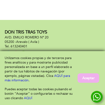
DON TRIS TRAS TOYS
AVD. EMILIO ROMERO Nº 20
05200 -
Arevalo
( Avila )
613240401
Utilizamos cookies propias y de terceros para
fines analíticos y para mostrarte publicidad
Información
Atención al cliente
personalizada en base a un perfil elaborado a
Aviso legal
Condiciones generales
partir de tus hábitos de navegación (por
Política de privacidad
Envío y devolución
ejemplo, páginas visitadas). Clica
AQUÍ para
Aceptar
Política de cookies
Contacto
más información
.
Formas de pago
Puedes aceptar todas las cookies pulsando el
botón “Aceptar” o configurarlas o rechazar su
uso clicando
AQUÍ