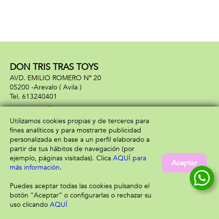
DON TRIS TRAS TOYS
AVD. EMILIO ROMERO Nº 20
05200 -
Arevalo
( Avila )
613240401
Utilizamos cookies propias y de terceros para
fines analíticos y para mostrarte publicidad
Información
Atención al cliente
personalizada en base a un perfil elaborado a
Aviso legal
Condiciones generales
partir de tus hábitos de navegación (por
Política de privacidad
Envío y devolución
ejemplo, páginas visitadas). Clica
AQUÍ para
Aceptar
Política de cookies
Contacto
más información
.
Formas de pago
Puedes aceptar todas las cookies pulsando el
botón “Aceptar” o configurarlas o rechazar su
uso clicando
AQUÍ
Filtrar
Borrar filtro