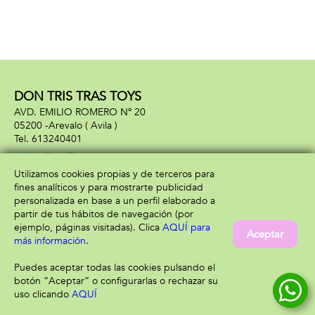
DON TRIS TRAS TOYS
AVD. EMILIO ROMERO Nº 20
05200 -
Arevalo
( Avila )
613240401
Utilizamos cookies propias y de terceros para
fines analíticos y para mostrarte publicidad
Información
Atención al cliente
personalizada en base a un perfil elaborado a
Aviso legal
Condiciones generales
partir de tus hábitos de navegación (por
Política de privacidad
Envío y devolución
ejemplo, páginas visitadas). Clica
AQUÍ para
Aceptar
Política de cookies
Contacto
más información
.
Formas de pago
Puedes aceptar todas las cookies pulsando el
botón “Aceptar” o configurarlas o rechazar su
uso clicando
AQUÍ