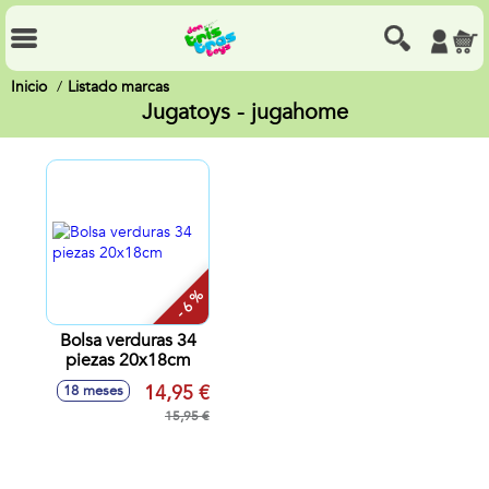
Inicio
Listado marcas
Jugatoys - jugahome
- 6 %
Bolsa verduras 34
piezas 20x18cm
14,95 €
18 meses
15,95 €