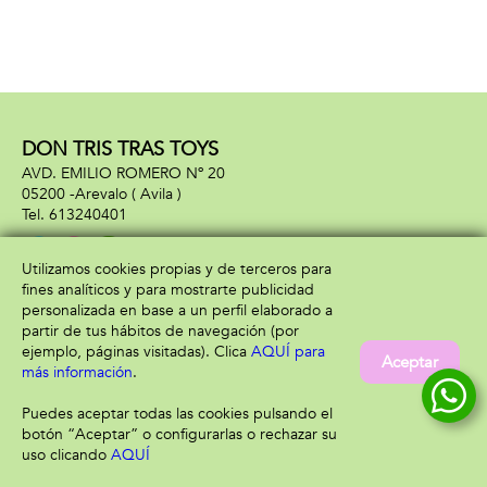
DON TRIS TRAS TOYS
AVD. EMILIO ROMERO Nº 20
05200 -
Arevalo
( Avila )
613240401
Utilizamos cookies propias y de terceros para
fines analíticos y para mostrarte publicidad
Información
Atención al cliente
personalizada en base a un perfil elaborado a
Aviso legal
Condiciones generales
partir de tus hábitos de navegación (por
Política de privacidad
Envío y devolución
ejemplo, páginas visitadas). Clica
AQUÍ para
Aceptar
Política de cookies
Contacto
más información
.
Formas de pago
Puedes aceptar todas las cookies pulsando el
botón “Aceptar” o configurarlas o rechazar su
uso clicando
AQUÍ
Filtrar
Borrar filtro