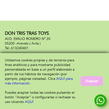
DON TRIS TRAS TOYS
AVD. EMILIO ROMERO Nº 20
05200 -
Arevalo
( Avila )
613240401
Utilizamos cookies propias y de terceros para
fines analíticos y para mostrarte publicidad
Información
Atención al cliente
personalizada en base a un perfil elaborado a
Aviso legal
Condiciones generales
partir de tus hábitos de navegación (por
Política de privacidad
Envío y devolución
ejemplo, páginas visitadas). Clica
AQUÍ para
Aceptar
Política de cookies
Contacto
más información
.
Formas de pago
Puedes aceptar todas las cookies pulsando el
botón “Aceptar” o configurarlas o rechazar su
uso clicando
AQUÍ