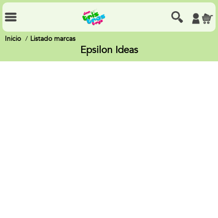
Inicio
Listado marcas
Epsilon Ideas