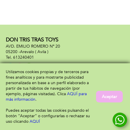
DON TRIS TRAS TOYS
AVD. EMILIO ROMERO Nº 20
05200 -
Arevalo
( Avila )
613240401
Utilizamos cookies propias y de terceros para
fines analíticos y para mostrarte publicidad
Información
Atención al cliente
personalizada en base a un perfil elaborado a
Aviso legal
Condiciones generales
partir de tus hábitos de navegación (por
Política de privacidad
Envío y devolución
ejemplo, páginas visitadas). Clica
AQUÍ para
Aceptar
Política de cookies
Contacto
más información
.
Formas de pago
Puedes aceptar todas las cookies pulsando el
botón “Aceptar” o configurarlas o rechazar su
uso clicando
AQUÍ