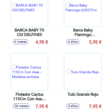
BARCA BABY 70
Barca Baby
CM DELFINES
Flamingo
62X57Cm
4,95 €
5,95 €
6 meses
6 años
Flotador Cactus
Tutú Grande Rojo
115Cm Con Asas -
Modelos surtidos
7,95 €
7,95 €
36 meses
3 años