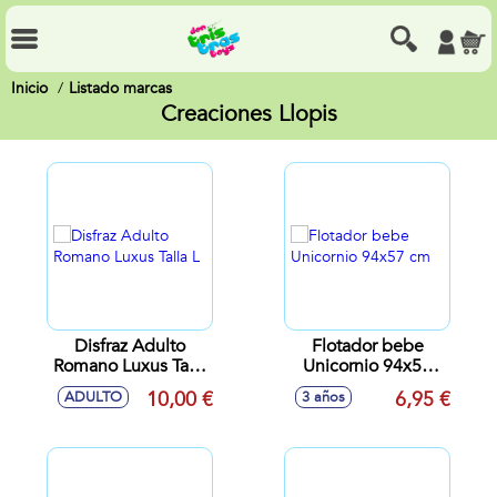
Inicio
Listado marcas
Creaciones Llopis
Disfraz Adulto
Flotador bebe
Romano Luxus Talla
Unicornio 94x57
L
cm
10,00 €
6,95 €
ADULTO
3 años