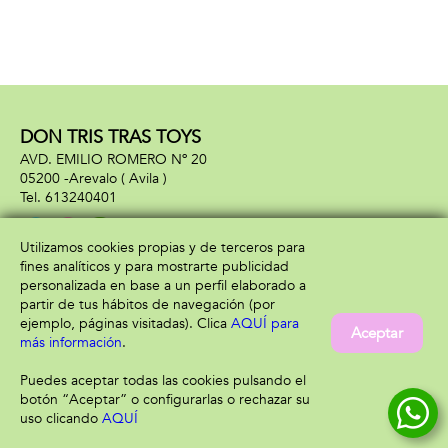
DON TRIS TRAS TOYS
AVD. EMILIO ROMERO Nº 20
05200 -
Arevalo
( Avila )
613240401
Utilizamos cookies propias y de terceros para
fines analíticos y para mostrarte publicidad
Información
Atención al cliente
personalizada en base a un perfil elaborado a
Aviso legal
Condiciones generales
partir de tus hábitos de navegación (por
Política de privacidad
Envío y devolución
ejemplo, páginas visitadas). Clica
AQUÍ para
Aceptar
Política de cookies
Contacto
más información
.
Formas de pago
Puedes aceptar todas las cookies pulsando el
botón “Aceptar” o configurarlas o rechazar su
uso clicando
AQUÍ