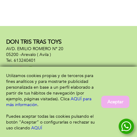
DON TRIS TRAS TOYS
AVD. EMILIO ROMERO Nº 20
05200 -
Arevalo
( Avila )
613240401
Utilizamos cookies propias y de terceros para
fines analíticos y para mostrarte publicidad
Información
Atención al cliente
personalizada en base a un perfil elaborado a
Aviso legal
Condiciones generales
partir de tus hábitos de navegación (por
Política de privacidad
Envío y devolución
ejemplo, páginas visitadas). Clica
AQUÍ para
Aceptar
Política de cookies
Contacto
más información
.
Formas de pago
Puedes aceptar todas las cookies pulsando el
botón “Aceptar” o configurarlas o rechazar su
uso clicando
AQUÍ