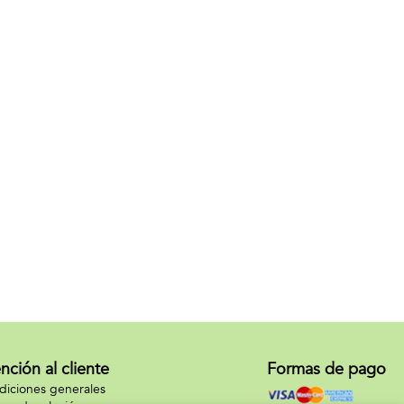
nción al cliente
Formas de pago
iciones generales