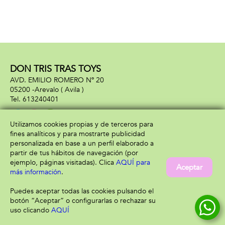
DON TRIS TRAS TOYS
AVD. EMILIO ROMERO Nº 20
05200 -
Arevalo
( Avila )
613240401
Utilizamos cookies propias y de terceros para
fines analíticos y para mostrarte publicidad
Información
Atención al cliente
personalizada en base a un perfil elaborado a
Aviso legal
Condiciones generales
partir de tus hábitos de navegación (por
Política de privacidad
Envío y devolución
ejemplo, páginas visitadas). Clica
AQUÍ para
Aceptar
Política de cookies
Contacto
más información
.
Formas de pago
Puedes aceptar todas las cookies pulsando el
botón “Aceptar” o configurarlas o rechazar su
uso clicando
AQUÍ