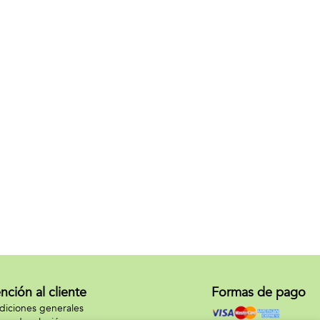
nción al cliente
Formas de pago
iciones generales