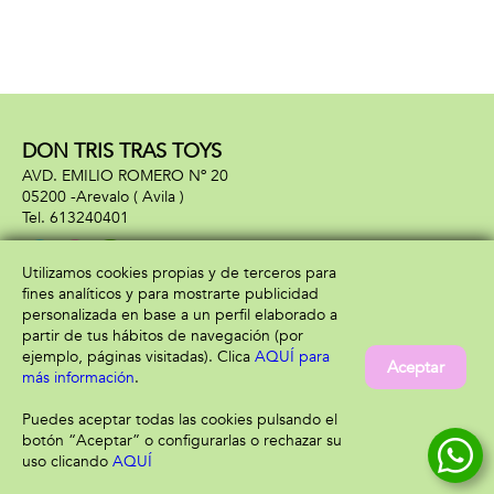
DON TRIS TRAS TOYS
AVD. EMILIO ROMERO Nº 20
05200 -
Arevalo
( Avila )
613240401
Utilizamos cookies propias y de terceros para
fines analíticos y para mostrarte publicidad
Información
Atención al cliente
personalizada en base a un perfil elaborado a
Aviso legal
Condiciones generales
partir de tus hábitos de navegación (por
Política de privacidad
Envío y devolución
ejemplo, páginas visitadas). Clica
AQUÍ para
Aceptar
Política de cookies
Contacto
más información
.
Formas de pago
Puedes aceptar todas las cookies pulsando el
botón “Aceptar” o configurarlas o rechazar su
uso clicando
AQUÍ