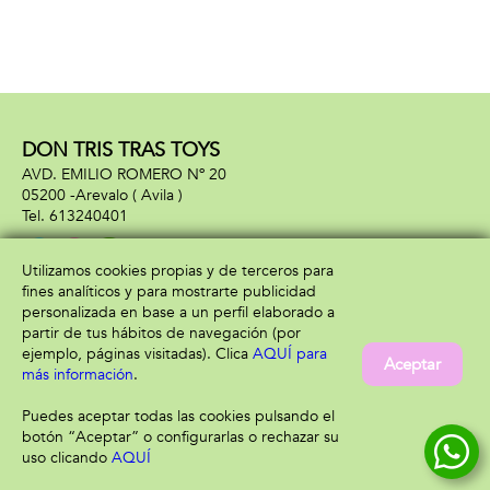
DON TRIS TRAS TOYS
AVD. EMILIO ROMERO Nº 20
05200 -
Arevalo
( Avila )
613240401
Utilizamos cookies propias y de terceros para
fines analíticos y para mostrarte publicidad
Información
Atención al cliente
personalizada en base a un perfil elaborado a
Aviso legal
Condiciones generales
partir de tus hábitos de navegación (por
Política de privacidad
Envío y devolución
ejemplo, páginas visitadas). Clica
AQUÍ para
Aceptar
Política de cookies
Contacto
más información
.
Formas de pago
Puedes aceptar todas las cookies pulsando el
botón “Aceptar” o configurarlas o rechazar su
uso clicando
AQUÍ