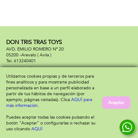
DON TRIS TRAS TOYS
AVD. EMILIO ROMERO Nº 20
05200 -
Arevalo
( Avila )
613240401
Utilizamos cookies propias y de terceros para
fines analíticos y para mostrarte publicidad
Información
Atención al cliente
personalizada en base a un perfil elaborado a
Aviso legal
Condiciones generales
partir de tus hábitos de navegación (por
Política de privacidad
Envío y devolución
ejemplo, páginas visitadas). Clica
AQUÍ para
Aceptar
Política de cookies
Contacto
más información
.
Formas de pago
Puedes aceptar todas las cookies pulsando el
botón “Aceptar” o configurarlas o rechazar su
uso clicando
AQUÍ