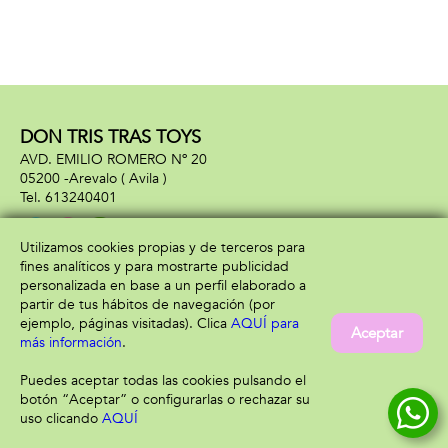
DON TRIS TRAS TOYS
AVD. EMILIO ROMERO Nº 20
05200 -
Arevalo
( Avila )
613240401
Utilizamos cookies propias y de terceros para
fines analíticos y para mostrarte publicidad
Información
Atención al cliente
personalizada en base a un perfil elaborado a
Aviso legal
Condiciones generales
partir de tus hábitos de navegación (por
Política de privacidad
Envío y devolución
ejemplo, páginas visitadas). Clica
AQUÍ para
Aceptar
Política de cookies
Contacto
más información
.
Formas de pago
Puedes aceptar todas las cookies pulsando el
botón “Aceptar” o configurarlas o rechazar su
uso clicando
AQUÍ