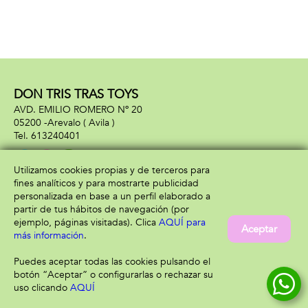
DON TRIS TRAS TOYS
AVD. EMILIO ROMERO Nº 20
05200 -
Arevalo
( Avila )
613240401
Utilizamos cookies propias y de terceros para
fines analíticos y para mostrarte publicidad
Información
Atención al cliente
personalizada en base a un perfil elaborado a
Aviso legal
Condiciones generales
partir de tus hábitos de navegación (por
Política de privacidad
Envío y devolución
ejemplo, páginas visitadas). Clica
AQUÍ para
Aceptar
Política de cookies
Contacto
más información
.
Formas de pago
Puedes aceptar todas las cookies pulsando el
botón “Aceptar” o configurarlas o rechazar su
uso clicando
AQUÍ