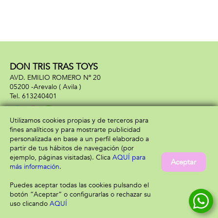
DON TRIS TRAS TOYS
AVD. EMILIO ROMERO Nº 20
05200 -
Arevalo
( Avila )
613240401
Utilizamos cookies propias y de terceros para
fines analíticos y para mostrarte publicidad
Información
Atención al cliente
personalizada en base a un perfil elaborado a
Aviso legal
Condiciones generales
partir de tus hábitos de navegación (por
Política de privacidad
Envío y devolución
ejemplo, páginas visitadas). Clica
AQUÍ para
Aceptar
Política de cookies
Contacto
más información
.
Formas de pago
Puedes aceptar todas las cookies pulsando el
botón “Aceptar” o configurarlas o rechazar su
uso clicando
AQUÍ