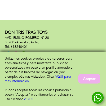
DON TRIS TRAS TOYS
AVD. EMILIO ROMERO Nº 20
05200 -
Arevalo
( Avila )
613240401
Utilizamos cookies propias y de terceros para
fines analíticos y para mostrarte publicidad
Información
Atención al cliente
personalizada en base a un perfil elaborado a
Aviso legal
Condiciones generales
partir de tus hábitos de navegación (por
Política de privacidad
Envío y devolución
ejemplo, páginas visitadas). Clica
AQUÍ para
Aceptar
Política de cookies
Contacto
más información
.
Formas de pago
Puedes aceptar todas las cookies pulsando el
botón “Aceptar” o configurarlas o rechazar su
uso clicando
AQUÍ