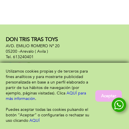
DON TRIS TRAS TOYS
AVD. EMILIO ROMERO Nº 20
05200 -
Arevalo
( Avila )
613240401
Utilizamos cookies propias y de terceros para
fines analíticos y para mostrarte publicidad
Información
Atención al cliente
personalizada en base a un perfil elaborado a
Aviso legal
Condiciones generales
partir de tus hábitos de navegación (por
Política de privacidad
Envío y devolución
ejemplo, páginas visitadas). Clica
AQUÍ para
Aceptar
Política de cookies
Contacto
más información
.
Formas de pago
Puedes aceptar todas las cookies pulsando el
botón “Aceptar” o configurarlas o rechazar su
uso clicando
AQUÍ
Filtrar
Borrar filtro