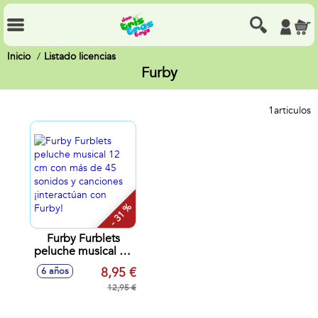
Inicio
Listado licencias
Furby
1
articulos
- 31 %
Furby Furblets
peluche musical 12
cm con más de 45
8,95 €
6 años
sonidos y
canciones
12,95 €
¡interactúan con
Furby!