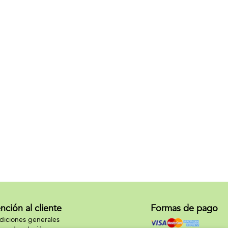
nción al cliente
Formas de pago
iciones generales