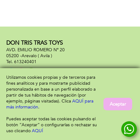
DON TRIS TRAS TOYS
AVD. EMILIO ROMERO Nº 20
05200 -
Arevalo
( Avila )
613240401
Utilizamos cookies propias y de terceros para
fines analíticos y para mostrarte publicidad
Información
Atención al cliente
personalizada en base a un perfil elaborado a
Aviso legal
Condiciones generales
partir de tus hábitos de navegación (por
Política de privacidad
Envío y devolución
ejemplo, páginas visitadas). Clica
AQUÍ para
Aceptar
Política de cookies
Contacto
más información
.
Formas de pago
Puedes aceptar todas las cookies pulsando el
botón “Aceptar” o configurarlas o rechazar su
uso clicando
AQUÍ