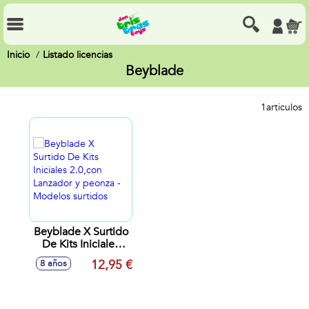
Inicio
Listado licencias
Beyblade
1
articulos
Beyblade X Surtido
De Kits Iniciales
2.0,con Lanzador y
12,95 €
8 años
peonza - Modelos
surtidos