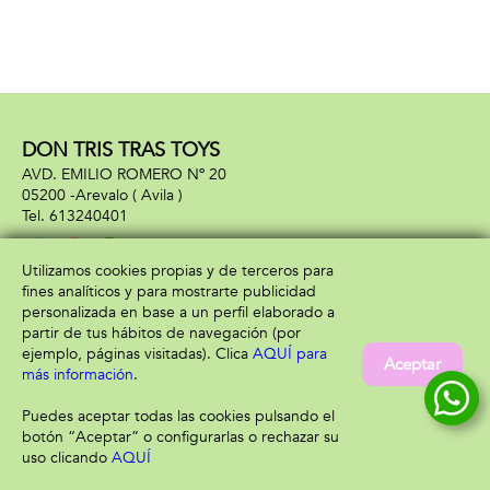
DON TRIS TRAS TOYS
AVD. EMILIO ROMERO Nº 20
05200 -
Arevalo
( Avila )
613240401
Utilizamos cookies propias y de terceros para
fines analíticos y para mostrarte publicidad
Información
Atención al cliente
personalizada en base a un perfil elaborado a
Aviso legal
Condiciones generales
partir de tus hábitos de navegación (por
Política de privacidad
Envío y devolución
ejemplo, páginas visitadas). Clica
AQUÍ para
Aceptar
Política de cookies
Contacto
más información
.
Formas de pago
Puedes aceptar todas las cookies pulsando el
botón “Aceptar” o configurarlas o rechazar su
uso clicando
AQUÍ
Filtrar
Borrar filtro