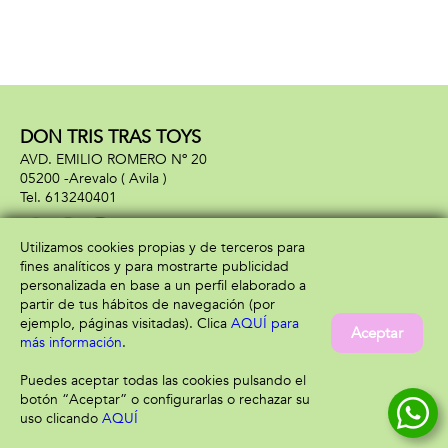
DON TRIS TRAS TOYS
AVD. EMILIO ROMERO Nº 20
05200 -
Arevalo
( Avila )
613240401
Utilizamos cookies propias y de terceros para
fines analíticos y para mostrarte publicidad
Información
Atención al cliente
personalizada en base a un perfil elaborado a
Aviso legal
Condiciones generales
partir de tus hábitos de navegación (por
Política de privacidad
Envío y devolución
ejemplo, páginas visitadas). Clica
AQUÍ para
Aceptar
Política de cookies
Contacto
más información
.
Formas de pago
Puedes aceptar todas las cookies pulsando el
botón “Aceptar” o configurarlas o rechazar su
uso clicando
AQUÍ