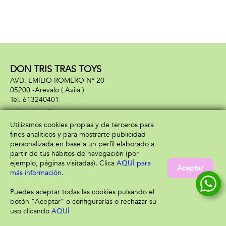
DON TRIS TRAS TOYS
AVD. EMILIO ROMERO Nº 20
05200 -
Arevalo
( Avila )
613240401
Utilizamos cookies propias y de terceros para
fines analíticos y para mostrarte publicidad
Información
Atención al cliente
personalizada en base a un perfil elaborado a
Aviso legal
Condiciones generales
partir de tus hábitos de navegación (por
Política de privacidad
Envío y devolución
ejemplo, páginas visitadas). Clica
AQUÍ para
Aceptar
Política de cookies
Contacto
más información
.
Formas de pago
Puedes aceptar todas las cookies pulsando el
botón “Aceptar” o configurarlas o rechazar su
uso clicando
AQUÍ
Filtrar
Borrar filtro