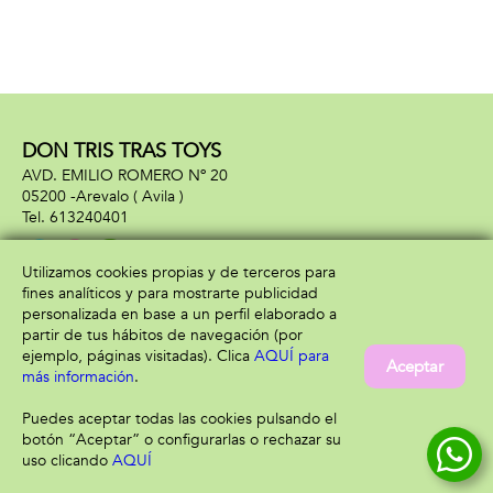
DON TRIS TRAS TOYS
AVD. EMILIO ROMERO Nº 20
05200 -
Arevalo
( Avila )
613240401
Utilizamos cookies propias y de terceros para
fines analíticos y para mostrarte publicidad
Información
Atención al cliente
personalizada en base a un perfil elaborado a
Aviso legal
Condiciones generales
partir de tus hábitos de navegación (por
Política de privacidad
Envío y devolución
ejemplo, páginas visitadas). Clica
AQUÍ para
Aceptar
Política de cookies
Contacto
más información
.
Formas de pago
Puedes aceptar todas las cookies pulsando el
botón “Aceptar” o configurarlas o rechazar su
uso clicando
AQUÍ