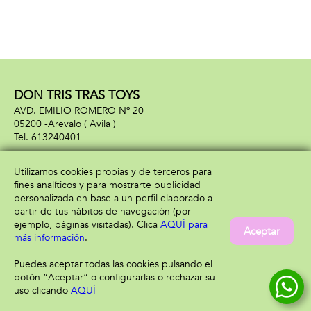
DON TRIS TRAS TOYS
AVD. EMILIO ROMERO Nº 20
05200 -
Arevalo
( Avila )
613240401
Utilizamos cookies propias y de terceros para
fines analíticos y para mostrarte publicidad
Información
Atención al cliente
personalizada en base a un perfil elaborado a
Aviso legal
Condiciones generales
partir de tus hábitos de navegación (por
Política de privacidad
Envío y devolución
ejemplo, páginas visitadas). Clica
AQUÍ para
Aceptar
Política de cookies
Contacto
más información
.
Formas de pago
Puedes aceptar todas las cookies pulsando el
botón “Aceptar” o configurarlas o rechazar su
uso clicando
AQUÍ