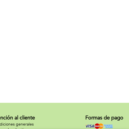
nción al cliente
Formas de pago
iciones generales