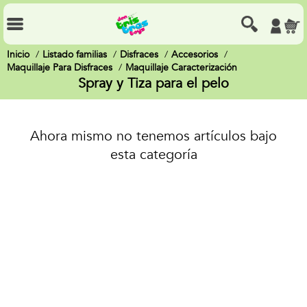
Inicio
Listado familias
Disfraces
Accesorios
Maquillaje Para Disfraces
Maquillaje Caracterización
Spray y Tiza para el pelo
Ahora mismo no tenemos artículos bajo
esta categoría