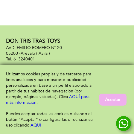
DON TRIS TRAS TOYS
AVD. EMILIO ROMERO Nº 20
05200 -
Arevalo
( Avila )
613240401
Utilizamos cookies propias y de terceros para
fines analíticos y para mostrarte publicidad
Información
Atención al cliente
personalizada en base a un perfil elaborado a
Aviso legal
Condiciones generales
partir de tus hábitos de navegación (por
Política de privacidad
Envío y devolución
ejemplo, páginas visitadas). Clica
AQUÍ para
Aceptar
Política de cookies
Contacto
más información
.
Formas de pago
Puedes aceptar todas las cookies pulsando el
botón “Aceptar” o configurarlas o rechazar su
uso clicando
AQUÍ