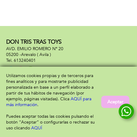
DON TRIS TRAS TOYS
AVD. EMILIO ROMERO Nº 20
05200 -
Arevalo
( Avila )
613240401
Utilizamos cookies propias y de terceros para
fines analíticos y para mostrarte publicidad
Información
Atención al cliente
personalizada en base a un perfil elaborado a
Aviso legal
Condiciones generales
partir de tus hábitos de navegación (por
Política de privacidad
Envío y devolución
ejemplo, páginas visitadas). Clica
AQUÍ para
Aceptar
Política de cookies
Contacto
más información
.
Formas de pago
Puedes aceptar todas las cookies pulsando el
botón “Aceptar” o configurarlas o rechazar su
uso clicando
AQUÍ
Filtrar
Borrar filtro