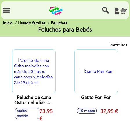
Inicio
Listado familias
Peluches
Peluches para Bebés
2
articulos
Peluche de cuna
Gatito Ron Ron
Osito melodías con
más de 20 frases,
23,95
32,95 €
recién
10 meses
canciones y
nacido
melodías
€
23x19x8,5 cm