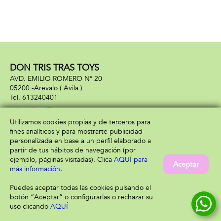
DON TRIS TRAS TOYS
AVD. EMILIO ROMERO Nº 20
05200 -
Arevalo
( Avila )
613240401
Utilizamos cookies propias y de terceros para
fines analíticos y para mostrarte publicidad
Información
Atención al cliente
personalizada en base a un perfil elaborado a
Aviso legal
Condiciones generales
partir de tus hábitos de navegación (por
Política de privacidad
Envío y devolución
ejemplo, páginas visitadas). Clica
AQUÍ para
Aceptar
Política de cookies
Contacto
más información
.
Formas de pago
Puedes aceptar todas las cookies pulsando el
botón “Aceptar” o configurarlas o rechazar su
uso clicando
AQUÍ