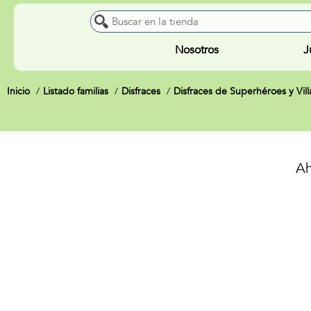
Nosotros
J
Inicio
Listado familias
Disfraces
Disfraces de Superhéroes y Vil
Ah