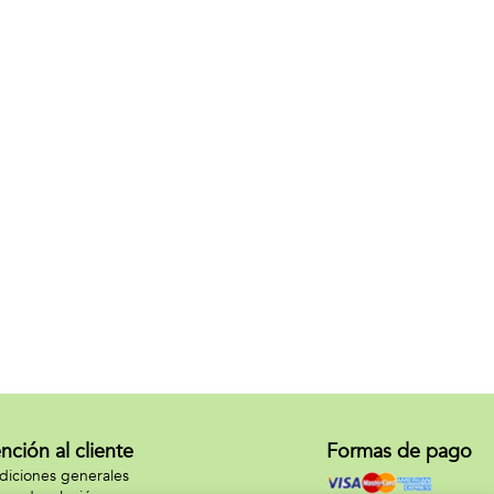
nción al cliente
Formas de pago
iciones generales