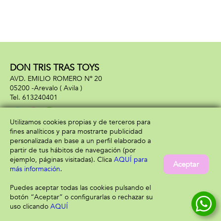
DON TRIS TRAS TOYS
AVD. EMILIO ROMERO Nº 20
05200 -
Arevalo
( Avila )
613240401
Utilizamos cookies propias y de terceros para
fines analíticos y para mostrarte publicidad
Información
Atención al cliente
personalizada en base a un perfil elaborado a
Aviso legal
Condiciones generales
partir de tus hábitos de navegación (por
Política de privacidad
Envío y devolución
ejemplo, páginas visitadas). Clica
AQUÍ para
Aceptar
Política de cookies
Contacto
más información
.
Formas de pago
Puedes aceptar todas las cookies pulsando el
botón “Aceptar” o configurarlas o rechazar su
uso clicando
AQUÍ