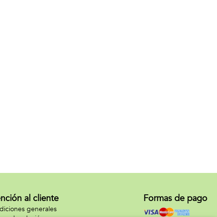
nción al cliente
Formas de pago
iciones generales