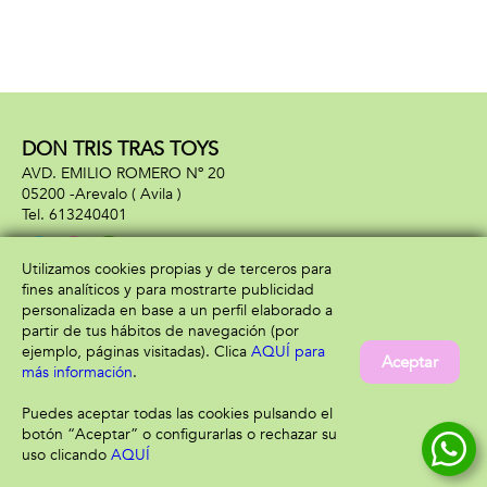
DON TRIS TRAS TOYS
AVD. EMILIO ROMERO Nº 20
05200 -
Arevalo
( Avila )
613240401
Utilizamos cookies propias y de terceros para
fines analíticos y para mostrarte publicidad
Información
Atención al cliente
personalizada en base a un perfil elaborado a
Aviso legal
Condiciones generales
partir de tus hábitos de navegación (por
Política de privacidad
Envío y devolución
ejemplo, páginas visitadas). Clica
AQUÍ para
Aceptar
Política de cookies
Contacto
más información
.
Formas de pago
Puedes aceptar todas las cookies pulsando el
botón “Aceptar” o configurarlas o rechazar su
uso clicando
AQUÍ