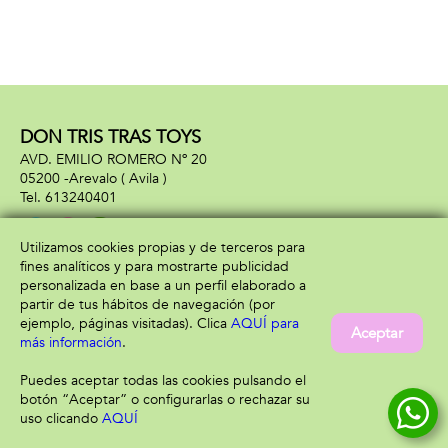
DON TRIS TRAS TOYS
AVD. EMILIO ROMERO Nº 20
05200 -
Arevalo
( Avila )
613240401
Utilizamos cookies propias y de terceros para
fines analíticos y para mostrarte publicidad
Información
Atención al cliente
personalizada en base a un perfil elaborado a
Aviso legal
Condiciones generales
partir de tus hábitos de navegación (por
Política de privacidad
Envío y devolución
ejemplo, páginas visitadas). Clica
AQUÍ para
Aceptar
Política de cookies
Contacto
más información
.
Formas de pago
Puedes aceptar todas las cookies pulsando el
botón “Aceptar” o configurarlas o rechazar su
uso clicando
AQUÍ