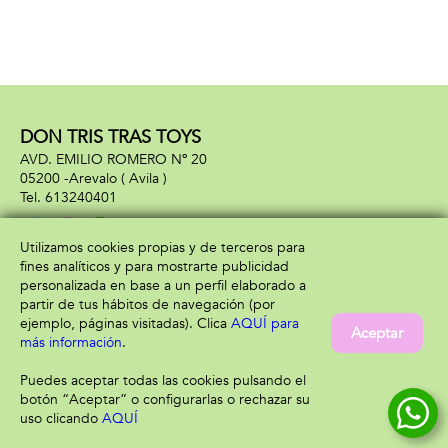
DON TRIS TRAS TOYS
AVD. EMILIO ROMERO Nº 20
05200 -
Arevalo
( Avila )
613240401
Utilizamos cookies propias y de terceros para
fines analíticos y para mostrarte publicidad
Información
Atención al cliente
personalizada en base a un perfil elaborado a
Aviso legal
Condiciones generales
partir de tus hábitos de navegación (por
Política de privacidad
Envío y devolución
ejemplo, páginas visitadas). Clica
AQUÍ para
Aceptar
Política de cookies
Contacto
más información
.
Formas de pago
Puedes aceptar todas las cookies pulsando el
botón “Aceptar” o configurarlas o rechazar su
uso clicando
AQUÍ