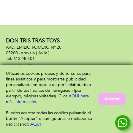
DON TRIS TRAS TOYS
AVD. EMILIO ROMERO Nº 20
05200 -
Arevalo
( Avila )
613240401
Utilizamos cookies propias y de terceros para
fines analíticos y para mostrarte publicidad
Información
Atención al cliente
personalizada en base a un perfil elaborado a
Aviso legal
Condiciones generales
partir de tus hábitos de navegación (por
Política de privacidad
Envío y devolución
ejemplo, páginas visitadas). Clica
AQUÍ para
Aceptar
Política de cookies
Contacto
más información
.
Formas de pago
Puedes aceptar todas las cookies pulsando el
botón “Aceptar” o configurarlas o rechazar su
uso clicando
AQUÍ