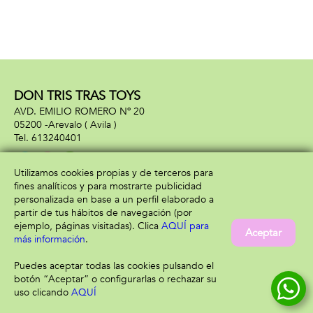
DON TRIS TRAS TOYS
AVD. EMILIO ROMERO Nº 20
05200 -
Arevalo
( Avila )
613240401
Utilizamos cookies propias y de terceros para
fines analíticos y para mostrarte publicidad
Información
Atención al cliente
personalizada en base a un perfil elaborado a
Aviso legal
Condiciones generales
partir de tus hábitos de navegación (por
Política de privacidad
Envío y devolución
ejemplo, páginas visitadas). Clica
AQUÍ para
Aceptar
Política de cookies
Contacto
más información
.
Formas de pago
Puedes aceptar todas las cookies pulsando el
botón “Aceptar” o configurarlas o rechazar su
uso clicando
AQUÍ