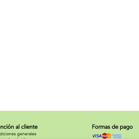
nción al cliente
Formas de pago
iciones generales