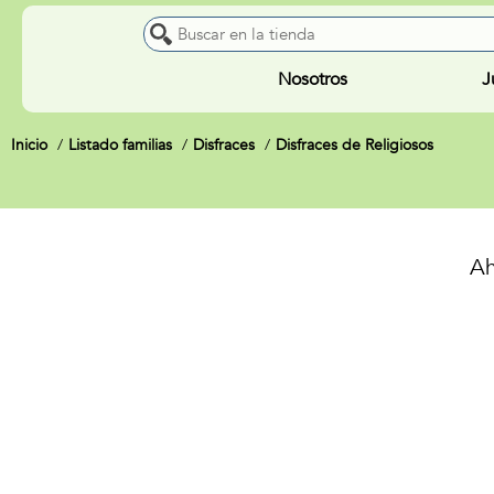
Nosotros
J
Inicio
Listado familias
Disfraces
Disfraces de Religiosos
Ah