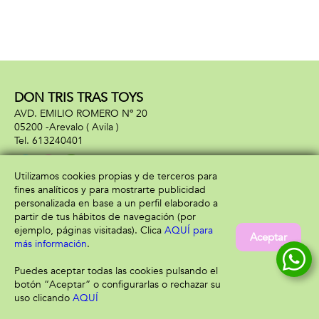
DON TRIS TRAS TOYS
AVD. EMILIO ROMERO Nº 20
05200 -
Arevalo
( Avila )
613240401
Utilizamos cookies propias y de terceros para
fines analíticos y para mostrarte publicidad
Información
Atención al cliente
personalizada en base a un perfil elaborado a
Aviso legal
Condiciones generales
partir de tus hábitos de navegación (por
Política de privacidad
Envío y devolución
ejemplo, páginas visitadas). Clica
AQUÍ para
Aceptar
Política de cookies
Contacto
más información
.
Formas de pago
Puedes aceptar todas las cookies pulsando el
botón “Aceptar” o configurarlas o rechazar su
uso clicando
AQUÍ
Filtrar
Borrar filtro