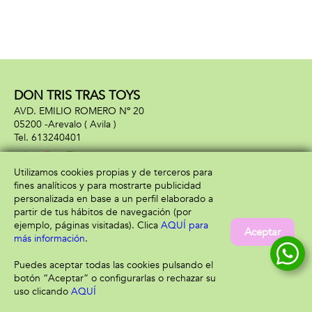
DON TRIS TRAS TOYS
AVD. EMILIO ROMERO Nº 20
05200 -
Arevalo
( Avila )
613240401
Utilizamos cookies propias y de terceros para
fines analíticos y para mostrarte publicidad
Información
Atención al cliente
personalizada en base a un perfil elaborado a
Aviso legal
Condiciones generales
partir de tus hábitos de navegación (por
Política de privacidad
Envío y devolución
ejemplo, páginas visitadas). Clica
AQUÍ para
Aceptar
Política de cookies
Contacto
más información
.
Formas de pago
Puedes aceptar todas las cookies pulsando el
botón “Aceptar” o configurarlas o rechazar su
uso clicando
AQUÍ
Filtrar
Borrar filtro