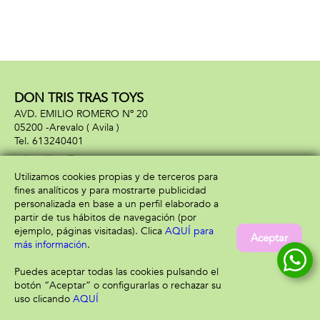
DON TRIS TRAS TOYS
AVD. EMILIO ROMERO Nº 20
05200 -
Arevalo
( Avila )
613240401
Utilizamos cookies propias y de terceros para
fines analíticos y para mostrarte publicidad
Información
Atención al cliente
personalizada en base a un perfil elaborado a
Aviso legal
Condiciones generales
partir de tus hábitos de navegación (por
Política de privacidad
Envío y devolución
ejemplo, páginas visitadas). Clica
AQUÍ para
Aceptar
Política de cookies
Contacto
más información
.
Formas de pago
Puedes aceptar todas las cookies pulsando el
botón “Aceptar” o configurarlas o rechazar su
uso clicando
AQUÍ
Filtrar
Borrar filtro