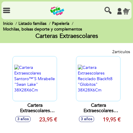
Inicio
Listado familias
Papelería
Mochilas, bolsas deporte y complementos
Carteras Extraescolares
2
articulos
Cartera
Cartera
Extraescolares
Extraescolares
Santoro™’S
Reciclado Blackfit8
23,95 €
19,95 €
3 años
3 años
Mirabelle "Swan
"Globitos"
Lake" 38X28X6Cm
38X28X6Cm