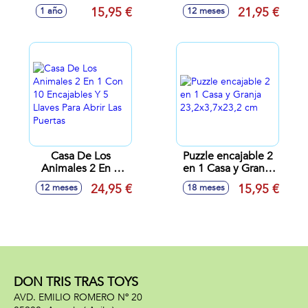
sonidos. 12 piezas.
Piezas.
15,95 €
21,95 €
1 año
12 meses
57x27,5x97 cm
Casa De Los
Puzzle encajable 2
Animales 2 En 1
en 1 Casa y Granja
Con 10 Encajables
23,2x3,7x23,2 cm
24,95 €
15,95 €
12 meses
18 meses
Y 5 Llaves Para
Abrir Las Puertas
DON TRIS TRAS TOYS
AVD. EMILIO ROMERO Nº 20