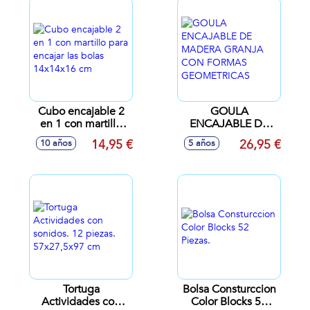
Cubo encajable 2
GOULA
en 1 con martillo
ENCAJABLE DE
para encajar las
MADERA GRANJA
14,95 €
26,95 €
10 años
5 años
bolas 14x14x16 cm
CON FORMAS
GEOMETRICAS
Tortuga
Bolsa Consturccion
Actividades con
Color Blocks 52