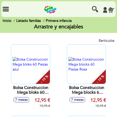
Inicio
Listado familias
Primera infancia
Arrastre y encajables
8
articulos
- 19 %
- 19 %
Bolsa Construccion
Bolsa Construccion
Mega bloks 60
Mega blocks 60
Piezas azul
Piezas Rosa
12,95 €
12,95 €
7 meses
7 meses
15,95 €
15,95 €